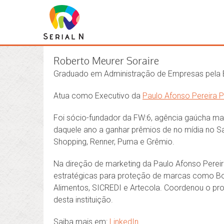
Diretores e Conselheiros
Roberto Meurer Soraire
Graduado em Administração de Empresas pela E
Atua como Executivo da
Paulo Afonso Pereira P
Foi sócio-fundador da FW:6, agência gaúcha ma
daquele ano a ganhar prêmios de
no mídia
no Sa
Shopping, Renner, Puma e Grêmio.
Na direção de marketing da Paulo Afonso Pereir
estratégicas para proteção de marcas como B
Alimentos, SICREDI e Artecola. Coordenou o pr
desta instituição.
Saiba mais em:
LinkedIn