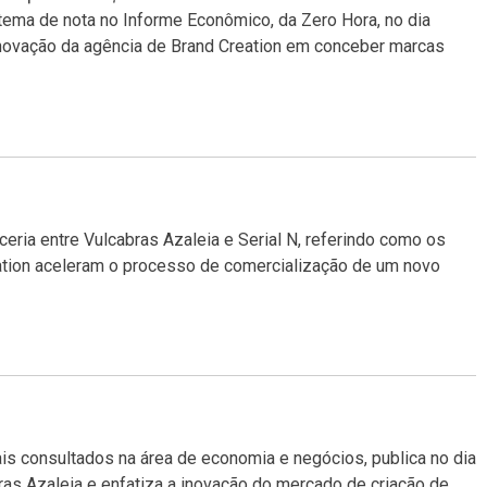
 tema de nota no Informe Econômico, da Zero Hora, no dia
novação da agência de Brand Creation em conceber marcas
ceria entre Vulcabras
Azaleia
e Serial N, referindo como os
ation aceleram o processo de comercialização de um novo
ais consultados na área de economia e negócios, publica no dia
ras
Azaleia
e enfatiza a inovação do mercado de criação de