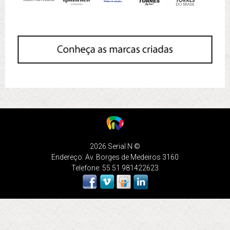
2026 Serial N ©
Endereço: Av. Borges de Medeiros 3160
Telefone: 55 51 981422623